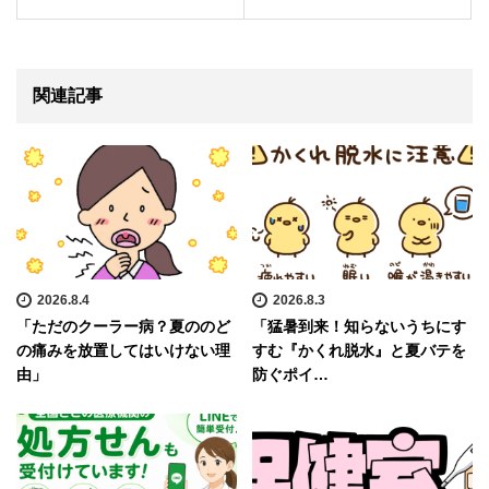
関連記事
2026.8.4
2026.8.3
「ただのクーラー病？夏ののど
「猛暑到来！知らないうちにす
の痛みを放置してはいけない理
すむ『かくれ脱水』と夏バテを
由」
防ぐポイ…