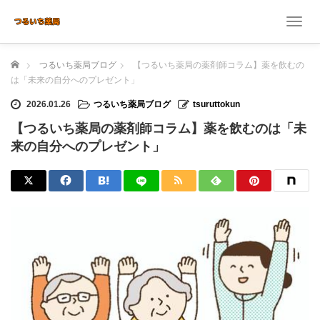
T
o
g
ホーム
つるいち薬局ブログ
【つるいち薬局の薬剤師コラム】薬を飲むの
g
l
は「未来の自分へのプレゼント」
e
2026.01.26
つるいち薬局ブログ
tsuruttokun
n
a
【つるいち薬局の薬剤師コラム】薬を飲むのは「未
v
来の自分へのプレゼント」
i
g
a
t
i
o
n