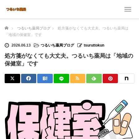
T
o
g
ホーム
つるいち薬局ブログ
処方箋がなくても大丈夫。つるいち薬局は
g
l
「地域の保健室」です
e
2026.06.13
つるいち薬局ブログ
tsuruttokun
n
a
処方箋がなくても大丈夫。つるいち薬局は「地域の
v
保健室」です
i
g
a
t
i
o
n