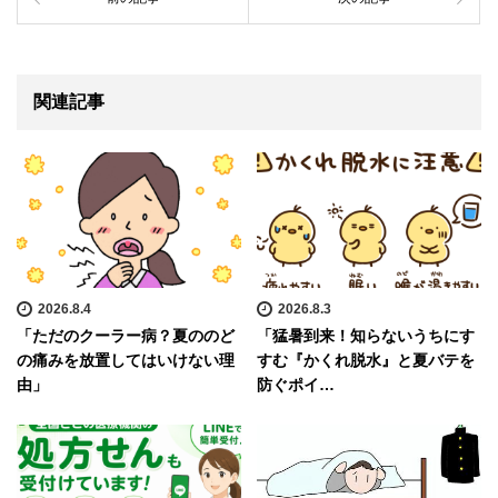
関連記事
2026.8.4
2026.8.3
「ただのクーラー病？夏ののど
「猛暑到来！知らないうちにす
の痛みを放置してはいけない理
すむ『かくれ脱水』と夏バテを
由」
防ぐポイ…