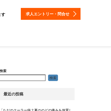
求人エントリー・問合せ
ます
検索
検索
最近の投稿
「ただのクーラー病？夏ののどの痛みを放置し