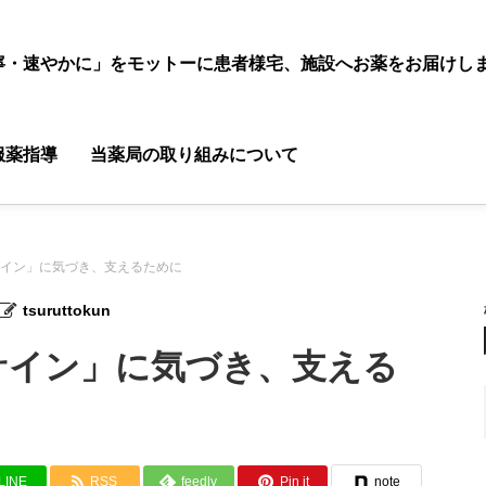
寧・速やかに」をモットーに患者様宅、施設へお薬をお届けし
服薬指導
当薬局の取り組みについて
サイン」に気づき、支えるために
tsuruttokun
サイン」に気づき、支える
LINE
RSS
feedly
Pin it
note