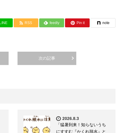
LINE
RSS
feedly
Pin it
note
次の記事
2026.8.3
「猛暑到来！知らないうち
にすすむ『かくれ脱水』と